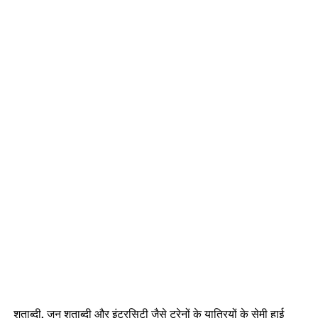
शताब्दी, जन शताब्दी और इंटरस‍िटी जैसे ट्रेनों के यात्र‍ियों के सेमी हाई