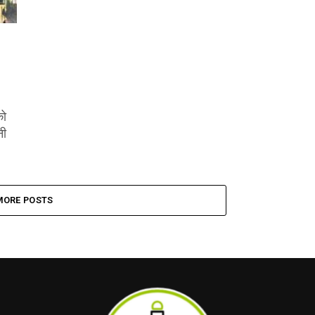
को
नी
MORE POSTS