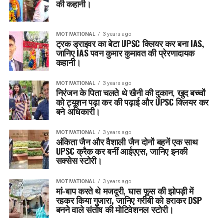
की कहानी।
MOTIVATIONAL
3 years ago
ट्रक ड्राइवर का बेटा UPSC क्लियर कर बना IAS,
जानिए IAS पवन कुमार कुमावत की प्रेरणादायक
कहानी।
MOTIVATIONAL
3 years ago
निरंजन के पिता चलते थे खैनी की दुकान, खुद बच्चों
को ट्यूशन पढ़ा कर की पढ़ाई और UPSC क्लियर कर
बने अधिकारी।
MOTIVATIONAL
3 years ago
अंकिता जैन और वैशाली जैन दोनों बहनें एक साथ
UPSC क्रैक कर बनीं आईएएस, जानिए इनकी
सक्सेस स्टोरी।
MOTIVATIONAL
3 years ago
मां-बाप करते थे मजदूरी, घास फूस की झोपड़ी में
रहकर किया गुजारा, जानिए गरीबी को हराकर DSP
बनने वाले संतोष की मोटिवेशनल स्टोरी।