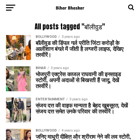
All posts tagged "बॉलीवुड"
BOLLYWOOD
3 years ago
बॉलीवुड की डिंपल गर्ल प्रीति जिंटा करोड़ों के
आलीशान बंगले में जीती है लग्जरी लाइफ, देखिए
तस्वीरें।
BIHAR
3 years ago
भोजपुरी एक्ट्रेस काजल राघवानी की इनसाइड
स्टोरी, अपनी अदाओं से बिखरती हैं जादू, देखें
तस्वीरें।
ENTERTAINMENT
3 years ago
संजय दत्त की वाइफ मान्यता है बेहद खूबसूरत, देखें
संजय दत्त समेत उनके परिवार की तस्वीरें।
BOLLYWOOD
4 years ago
जनिए माधुरी दीक्षित और श्रीराम नेने की लव स्टोरी,