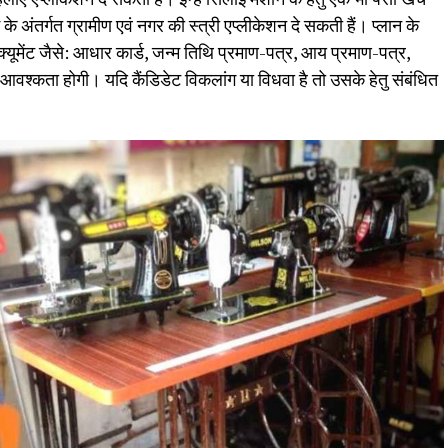
 अंतर्गत ग्रामीण एवं नगर की स्त्री एप्लीकेशन दे सकती हैं। प्लान के
्यूमेंट जैसे: आधार कार्ड, जन्म तिथि प्रमाण-पत्र, आय प्रमाण-पत्र,
वश्कता होगी। यद‍ि कैंडिडेट व‍िकलांग या व‍िधवा है तो उसके हेतु संबंध‍ित