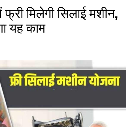
फ्री म‍िलेगी स‍िलाई मशीन,
ोगा यह काम