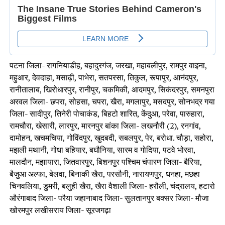
पटना जिला- रागनियाडीह, बहादुरगंज, जरखा, महाबलीपुर, रामपुर वाइना,
महुआर, देवदाहा, मसाढ़ी, पाभेरा, सतपरसा, तिकुल, रूपापुर, आनंदपुर,
रानीतालाब, खिरोधारपुर, रानीपुर, चकमिकी, आदमपुर, सिकंदरपुर, समनपुरा
अरवल जिला- छपरा, सोहसा, चपरा, खैरा, मगलापुर, मसदपुर, सोनभद्र गया
जिला- सादीपुर, तिनेरी पोचाकंड, बिहटो शारित, केंदुआ, परेवा, पारुहारा,
रामचौरा, खेसारी, लारपुर, मारनपुर बांका जिला- लखनौरी (2), रनगांव,
दामोहन, खचमचिया, गोविंदपुर, खुदबदी, सबलपुर, पेर, बरोधा. चौड़ा, सहोरा,
मझली मथानी, गोधा बहियार, बघौनिया, सारम व गोदिया, पटवे भोरवा,
मालदौन, मझायारा, जितवारपुर, बिशनपुर पश्चिम चंपारण जिला- बैरिया,
बैजुआ अल्फा, बेलवा, बिनाकी खैरा, परसौनी, नारायणपुर, धनहा, मछहा
चिनवलिया, डुमरी, बलुही खैरा, खैरा वैशाली जिला- हरौली, चंद्रालय, हटारो
औरंगाबाद जिला- परैया जहानाबाद जिला- सुलतानपुर बक्सर जिला- मौजा
खोरमपुर लखीसराय जिला- सूरजगढ़ा