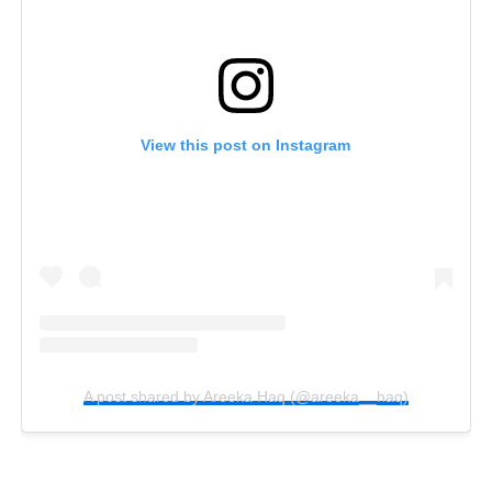
View this post on Instagram
A post shared by Areeka Haq (@areeka__haq)