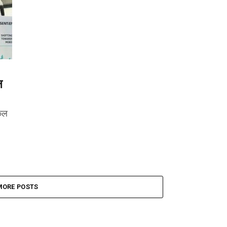
ल
िकल
MORE POSTS