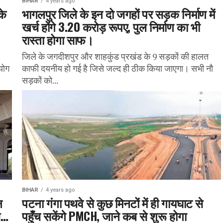
BIHAR
4 years ago
के
भागलपुर जिले के इन दो जगहों पर सड़क निर्माण में
खर्च होंगे 3.20 करोड़ रूपए, पुल निर्माण का भी
रास्ता होगा साफ।
जिले के जगदीशपुर और शाहकुंड प्रखंड के 9 सड़कों की हालत
योग
काफी दयनीय हो गई है जिसे जल्द ही ठीक किया जाएगा। सभी नौ
सड़कों को...
BIHAR
4 years ago
न
पटना गंगा पथवे से कुछ मिनटों में ही गायघाट से
से…
पहुँच सकेंगे PMCH, जाने कब से शुरू होगा