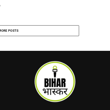
ं
MORE POSTS