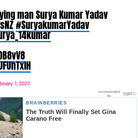
lying man Surya Kumar Yadav
vsNZ
#SuryakumarYadav
rya_14kumar
DOB8vV8
IJFUhTxIH
bruary 1, 2023