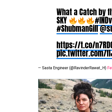
What a Catch by f
SKY
#IND
#ShubmanGill
@su
https://t.co/n7R
pic.twitter.com/f
— Sasta Engineer (@RavinderRawat_H)
Fe