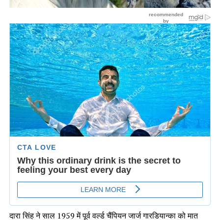
दारा सिंह ने साल 1959 में पूर्व वर्ल्ड चैंपियन जार्ज गारडियान्का को मात