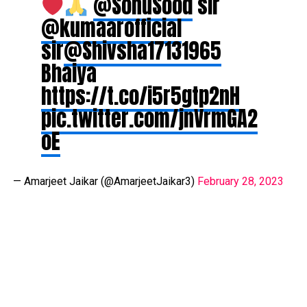
@SonuSood
sir
@kumaarofficial
sir
@Shivsha17131965
Bhaiya
https://t.co/i5r5gtp2nH
pic.twitter.com/jnVrmGA2
oE
— Amarjeet Jaikar (@AmarjeetJaikar3)
February 28, 2023