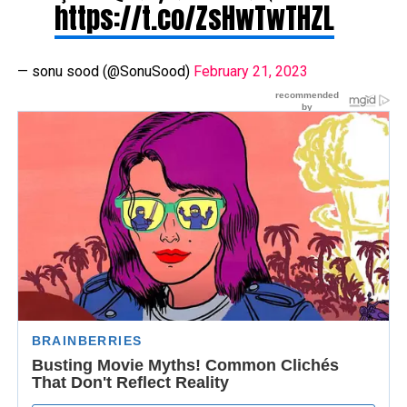
https://t.co/ZsHwTwTHZL
— sonu sood (@SonuSood)
February 21, 2023