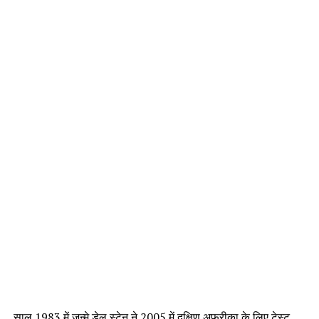
साल 1983 में जन्मे डेल स्टेन ने 2005 में दक्षिण अफ्रीका के लिए टेस्ट