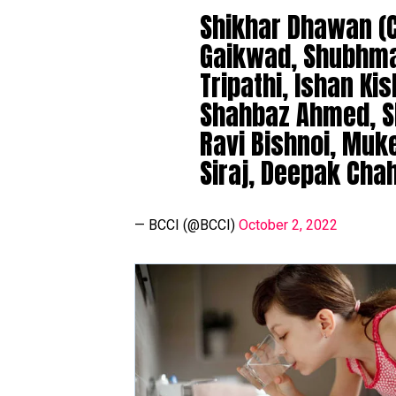
Shikhar Dhawan (C)
Gaikwad, Shubhman 
Tripathi, Ishan Ki
Shahbaz Ahmed, Sh
Ravi Bishnoi, Muk
Siraj, Deepak Chah
— BCCI (@BCCI)
October 2, 2022