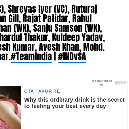
, Shreyas Iyer (VC), Ruturaj
Gill, Rajat Patidar, Rahul
shan (WK), Sanju Samson (WK),
ardul Thakur, Kuldeep Yadav,
esh Kumar, Avesh Khan, Mohd.
ar.
#TeamIndia
|
#INDvSA